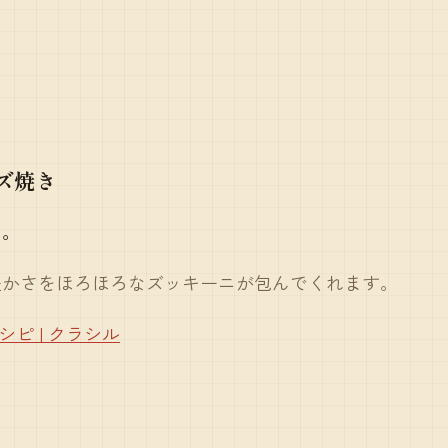
ズ焼き
く。
豊かさをほろほろなズッキーニが包んでくれます。
ピ | クラシル