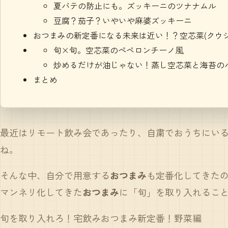
夏バテの防止にも。ズッキーニのツナナムル
豆腐？茄子？いやいや麻婆ズッキーニ
おつまみの新定番になる未来は近い！？空芯菜(クウシ
旬×旬。空芯菜のぺペロンチーノ風
炒めるだけが油じゃない！蒸し空芯菜と海苔の
まとめ
最近はリモート飲み会であったり、自粛でおうちにい
ね。
そんな中、自分で用意する
おつまみ
も定番化してきた
マンネリ化してきた
おつまみ
に「旬」を取り入れるこ
旬を取り入れろ！宅飲みおつまみ新定番！野菜編