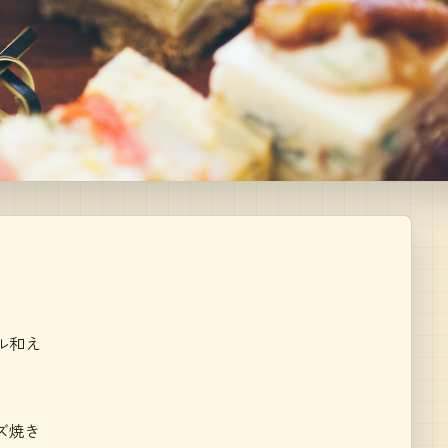
ル和え
ニ
ズ焼き