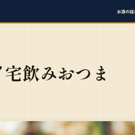
お酒の話
！宅飲みおつま