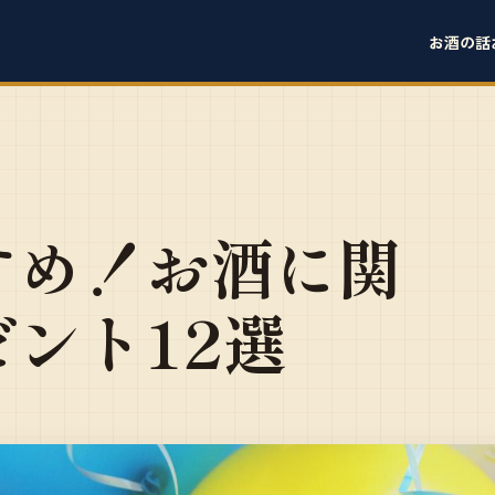
お酒の話
すめ！お酒に関
ント12選