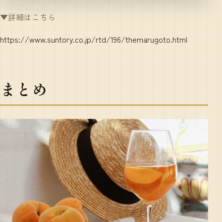
▼詳細はこちら
https://www.suntory.co.jp/rtd/196/themarugoto.html
まとめ