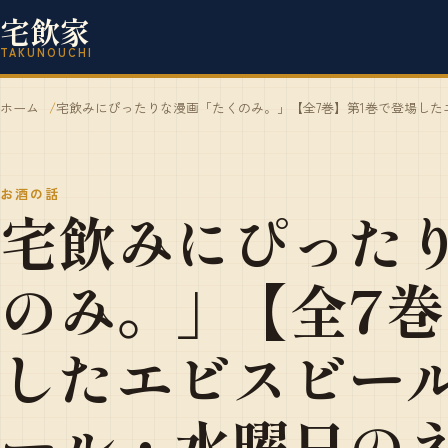
宅飲家
TAKUNOUCHI
ホーム
宅飲みにぴったりな漫画「たくのみ。」【全7巻】第1巻で登場し
お酒の話
宅飲みにぴった
のみ。」【全7巻
したエビスビー
ール・水曜日の