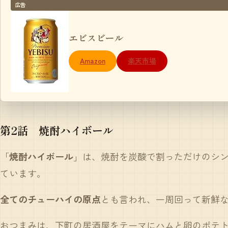
広告
エビスビール
Amazon
楽天市場
第2話 焼酎ハイボール
「
焼酎ハイボール
」は、焼酎を炭酸で割っただけのシ
ています。
全てのチューハイの原点
とも言われ、一周回って新鮮
おつまみは、下町の居酒屋をテーマにハムと卵のポテ