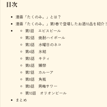
目次
漫画「たくのみ。」とは？
漫画「たくのみ。」第1巻で登場したお酒10品を紹介
第1話 エビスビール
第2話 焼酎ハイボール
第3話 水曜日のネコ
第4話 氷結
第5話 キティ
第6話 獺祭
第7話 カルーア
第8話 角瓶
第9話 男梅サワー
第10話 オリオンビール
まとめ